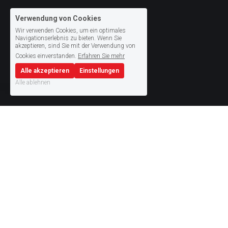
Verwendung von Cookies
Wir verwenden Cookies, um ein optimales
Navigationserlebnis zu bieten. Wenn Sie
akzeptieren, sind Sie mit der Verwendung von
Cookies einverstanden.
Erfahren Sie mehr
Alle akzeptieren
Einstellungen
Alle ablehnen
Maschinenliste
Unseren Produktionen steht ein Maschinenpark mit 
modernster Ausrüstung und einer ausgezeichneten 
Infrastruktur zur Verfügung. Unsere standardisierten 
Prozesse garantieren gleichbleibende Qualität.