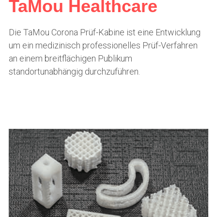
TaMou Healthcare
En
Die TaMou Corona Prüf-Kabine ist eine Entwicklung 
中文
um ein medizinisch professionelles Prüf-Verfahren 
an einem breitflächigen Publikum 
standortunabhängig durchzuführen.